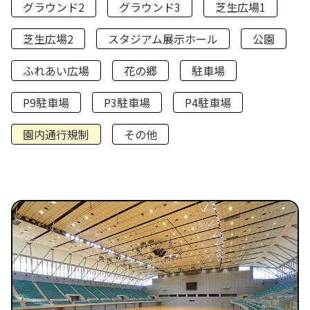
グラウンド2
グラウンド3
芝生広場1
芝生広場2
スタジアム展示ホール
公園
ふれあい広場
花の郷
駐車場
P9駐車場
P3駐車場
P4駐車場
園内通行規制
その他