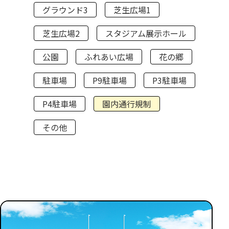
グラウンド3
芝生広場1
芝生広場2
スタジアム展示ホール
公園
ふれあい広場
花の郷
駐車場
P9駐車場
P3駐車場
P4駐車場
園内通行規制
その他