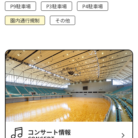
P9駐車場
P3駐車場
P4駐車場
園内通行規制
その他
コンサート情報