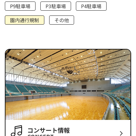
P9駐車場
P3駐車場
P4駐車場
園内通行規制
その他
コンサート情報