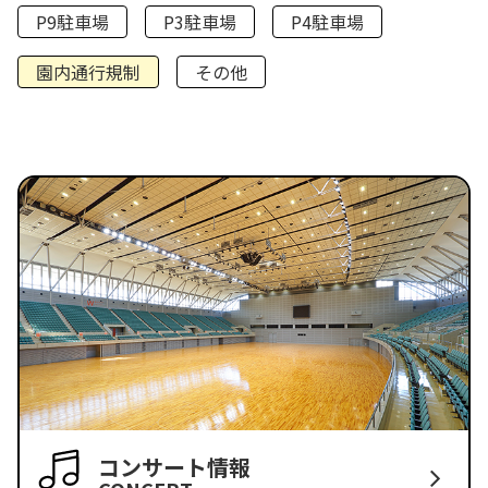
P9駐車場
P3駐車場
P4駐車場
園内通行規制
その他
コンサート情報