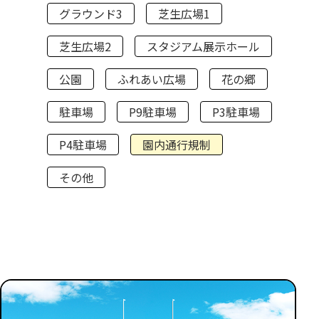
グラウンド3
芝生広場1
芝生広場2
スタジアム展示ホール
公園
ふれあい広場
花の郷
駐車場
P9駐車場
P3駐車場
P4駐車場
園内通行規制
その他