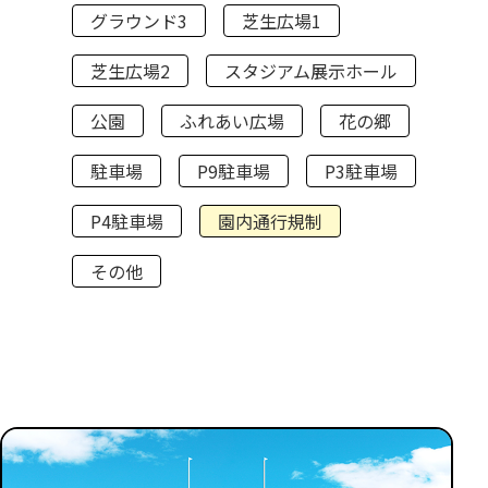
グラウンド3
芝生広場1
芝生広場2
スタジアム展示ホール
公園
ふれあい広場
花の郷
駐車場
P9駐車場
P3駐車場
P4駐車場
園内通行規制
その他