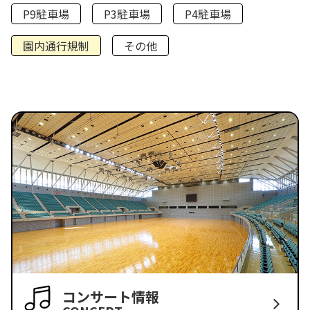
P9駐車場
P3駐車場
P4駐車場
園内通行規制
その他
コンサート情報