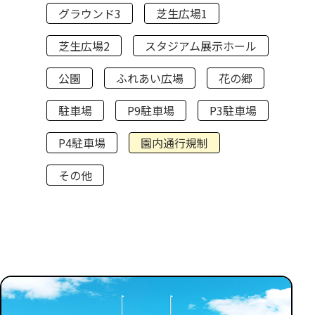
グラウンド3
芝生広場1
芝生広場2
スタジアム展示ホール
公園
ふれあい広場
花の郷
駐車場
P9駐車場
P3駐車場
P4駐車場
園内通行規制
その他