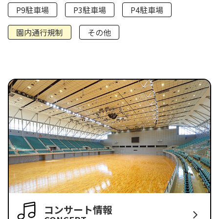
P9駐車場
P3駐車場
P4駐車場
園内通行規制
その他
コンサート情報