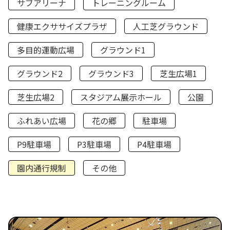
サブアリーナ
トレーニングルーム
健康エクササイズプラザ
人工芝グラウンド
多目的運動広場
グラウンド1
グラウンド2
グラウンド3
芝生広場1
芝生広場2
スタジアム展示ホール
公園
ふれあい広場
花の郷
駐車場
P9駐車場
P3駐車場
P4駐車場
園内通行規制
その他