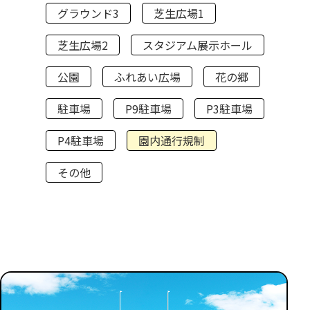
グラウンド3
芝生広場1
芝生広場2
スタジアム展示ホール
公園
ふれあい広場
花の郷
駐車場
P9駐車場
P3駐車場
P4駐車場
園内通行規制
その他