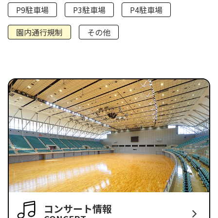
P9駐車場
P3駐車場
P4駐車場
園内通行規制
その他
コンサート情報