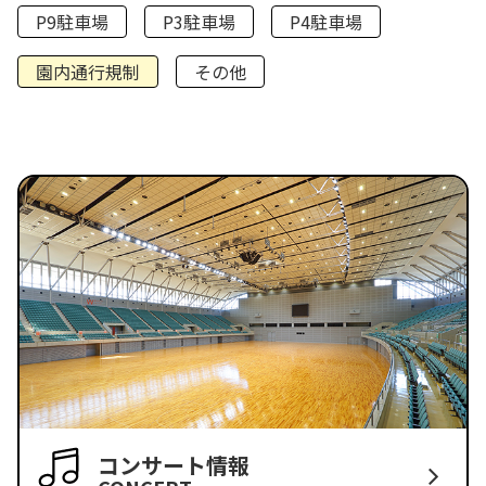
P9駐車場
P3駐車場
P4駐車場
園内通行規制
その他
コンサート情報