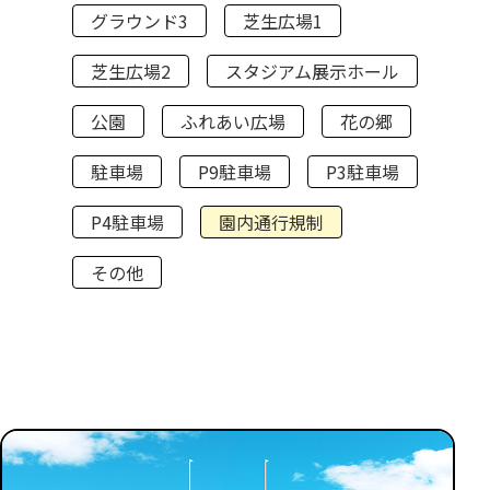
グラウンド3
芝生広場1
芝生広場2
スタジアム展示ホール
公園
ふれあい広場
花の郷
駐車場
P9駐車場
P3駐車場
P4駐車場
園内通行規制
その他