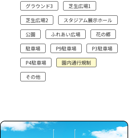
グラウンド3
芝生広場1
芝生広場2
スタジアム展示ホール
公園
ふれあい広場
花の郷
駐車場
P9駐車場
P3駐車場
P4駐車場
園内通行規制
その他