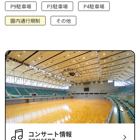
P9駐車場
P3駐車場
P4駐車場
園内通行規制
その他
コンサート情報