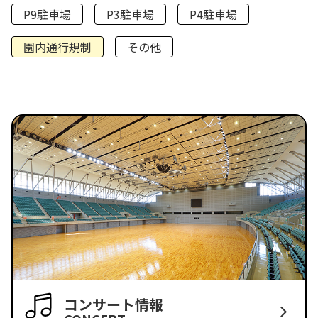
P9駐車場
P3駐車場
P4駐車場
園内通行規制
その他
コンサート情報