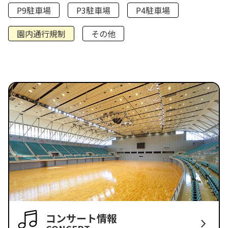
P9駐車場
P3駐車場
P4駐車場
園内通行規制
その他
コンサート情報