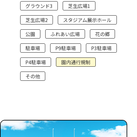
グラウンド3
芝生広場1
芝生広場2
スタジアム展示ホール
公園
ふれあい広場
花の郷
駐車場
P9駐車場
P3駐車場
P4駐車場
園内通行規制
その他