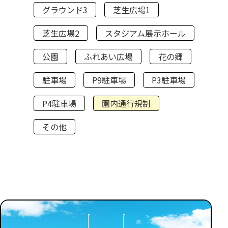
グラウンド3
芝生広場1
芝生広場2
スタジアム展示ホール
公園
ふれあい広場
花の郷
駐車場
P9駐車場
P3駐車場
P4駐車場
園内通行規制
その他