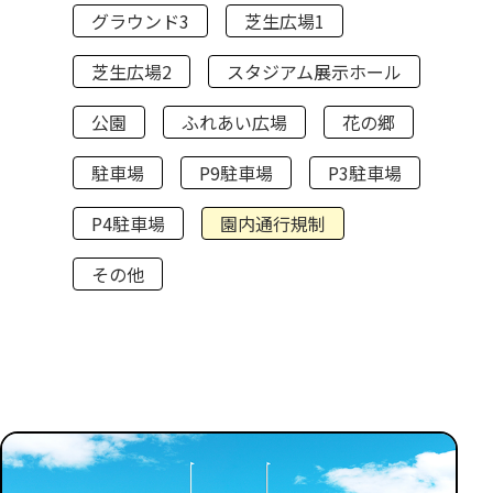
グラウンド3
芝生広場1
芝生広場2
スタジアム展示ホール
公園
ふれあい広場
花の郷
駐車場
P9駐車場
P3駐車場
P4駐車場
園内通行規制
その他