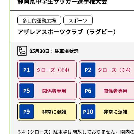
静岡県中学生サッカー選手権大会
多目的運動広場
スポーツ
アザレアスポーツクラブ（ラグビー）
05月30日：駐車場状況
1
2
P
クローズ（※4）
P
クローズ（※4）
5
6
P
関係者専用
P
関係者専用
9
10
P
非常に混雑
P
非常に混雑
※4【クローズ】駐車場は開放しておりません。園内