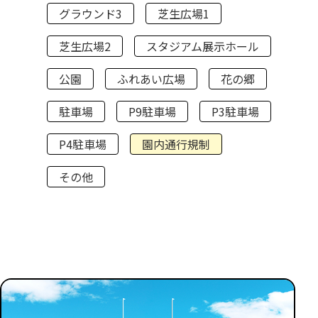
グラウンド3
芝生広場1
芝生広場2
スタジアム展示ホール
公園
ふれあい広場
花の郷
駐車場
P9駐車場
P3駐車場
P4駐車場
園内通行規制
その他