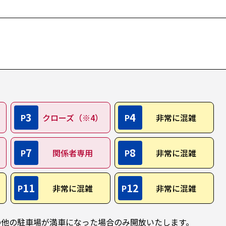
3
4
P
クローズ（※4）
P
非常に混雑
7
8
P
関係者専用
P
非常に混雑
11
12
P
非常に混雑
P
非常に混雑
の他の駐車場が満車になった場合のみ開放いたします。