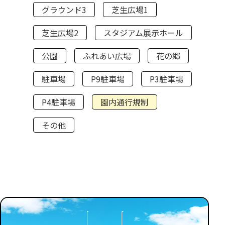
グラウンド3
芝生広場1
芝生広場2
スタジアム展示ホール
公園
ふれあい広場
花の郷
駐車場
P9駐車場
P3駐車場
P4駐車場
園内通行規制
その他