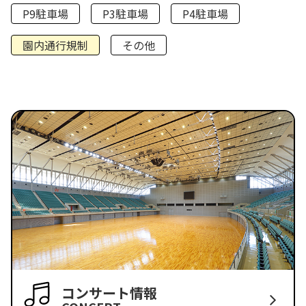
P9駐車場
P3駐車場
P4駐車場
園内通行規制
その他
コンサート情報