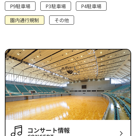
P9駐車場
P3駐車場
P4駐車場
園内通行規制
その他
コンサート情報