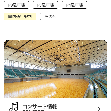
P9駐車場
P3駐車場
P4駐車場
園内通行規制
その他
コンサート情報