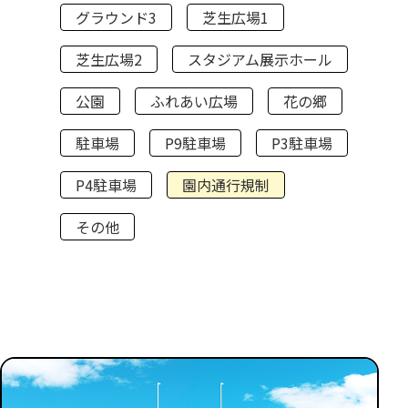
グラウンド3
芝生広場1
芝生広場2
スタジアム展示ホール
公園
ふれあい広場
花の郷
駐車場
P9駐車場
P3駐車場
P4駐車場
園内通行規制
その他