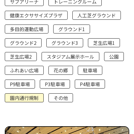
サブアリーナ
トレーニングルーム
健康エクササイズプラザ
人工芝グラウンド
多目的運動広場
グラウンド1
グラウンド2
グラウンド3
芝生広場1
芝生広場2
スタジアム展示ホール
公園
ふれあい広場
花の郷
駐車場
P9駐車場
P3駐車場
P4駐車場
園内通行規制
その他