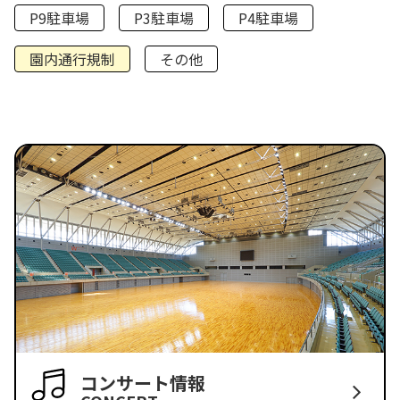
P9駐車場
P3駐車場
P4駐車場
園内通行規制
その他
コンサート情報