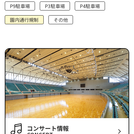
P9駐車場
P3駐車場
P4駐車場
園内通行規制
その他
コンサート情報