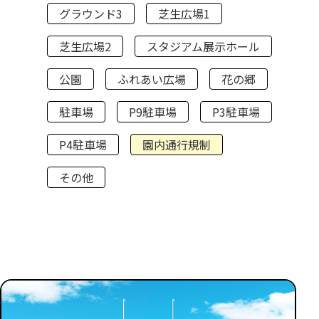
グラウンド3
芝生広場1
芝生広場2
スタジアム展示ホール
公園
ふれあい広場
花の郷
駐車場
P9駐車場
P3駐車場
P4駐車場
園内通行規制
その他