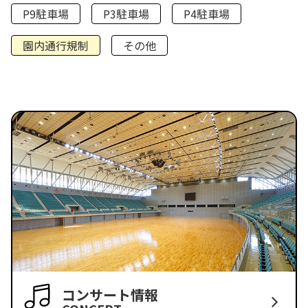
P9駐車場
P3駐車場
P4駐車場
園内通行規制
その他
コンサート情報