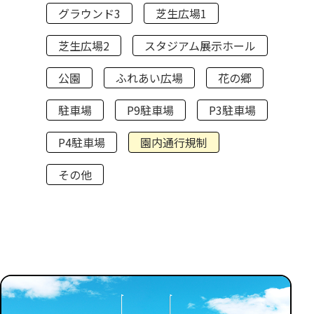
グラウンド3
芝生広場1
芝生広場2
スタジアム展示ホール
公園
ふれあい広場
花の郷
駐車場
P9駐車場
P3駐車場
P4駐車場
園内通行規制
その他