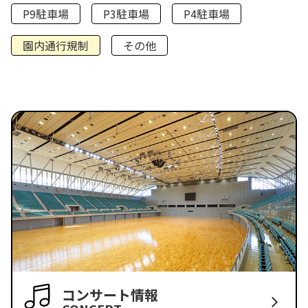
P9駐車場
P3駐車場
P4駐車場
園内通行規制
その他
コンサート情報