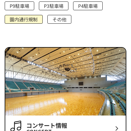
P9駐車場
P3駐車場
P4駐車場
園内通行規制
その他
コンサート情報