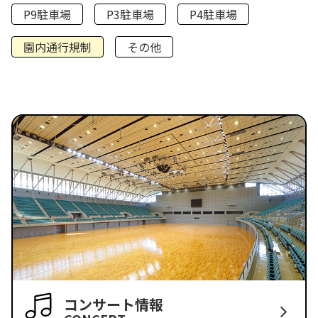
P9駐車場
P3駐車場
P4駐車場
園内通行規制
その他
コンサート情報