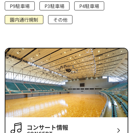
P9駐車場
P3駐車場
P4駐車場
園内通行規制
その他
コンサート情報