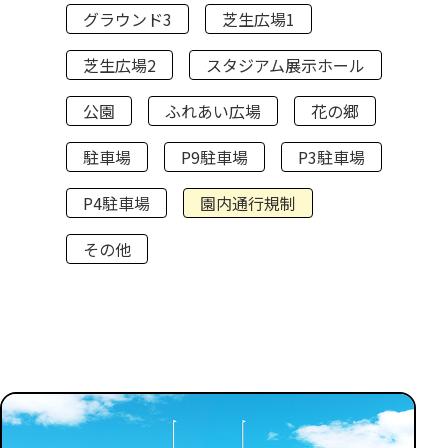
グラウンド3
芝生広場1
芝生広場2
スタジアム展示ホール
公園
ふれあい広場
花の郷
駐車場
P9駐車場
P3駐車場
P4駐車場
園内通行規制
その他