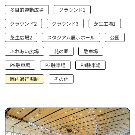
多目的運動広場
グラウンド1
グラウンド2
グラウンド3
芝生広場1
芝生広場2
スタジアム展示ホール
公園
ふれあい広場
花の郷
駐車場
P9駐車場
P3駐車場
P4駐車場
園内通行規制
その他