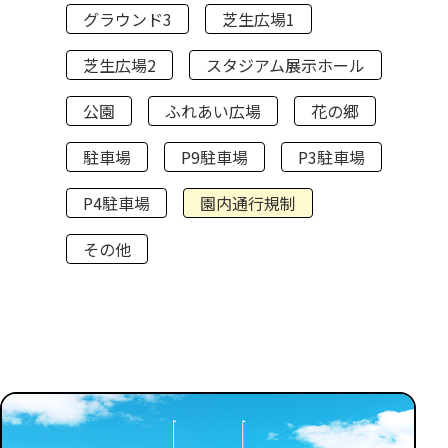
グラウンド3
芝生広場1
芝生広場2
スタジアム展示ホール
公園
ふれあい広場
花の郷
駐車場
P9駐車場
P3駐車場
P4駐車場
園内通行規制
その他