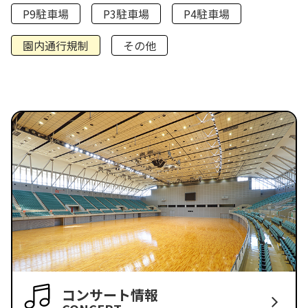
P9駐車場
P3駐車場
P4駐車場
園内通行規制
その他
コンサート情報