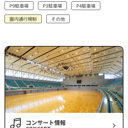
P9駐車場
P3駐車場
P4駐車場
園内通行規制
その他
コンサート情報