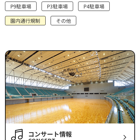
P9駐車場
P3駐車場
P4駐車場
園内通行規制
その他
コンサート情報