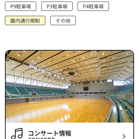
P9駐車場
P3駐車場
P4駐車場
園内通行規制
その他
コンサート情報