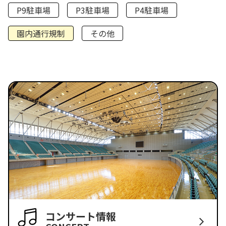
P9駐車場
P3駐車場
P4駐車場
園内通行規制
その他
コンサート情報