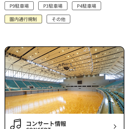
P9駐車場
P3駐車場
P4駐車場
園内通行規制
その他
コンサート情報