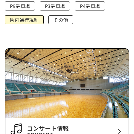
P9駐車場
P3駐車場
P4駐車場
園内通行規制
その他
コンサート情報