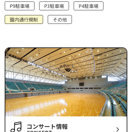
P9駐車場
P3駐車場
P4駐車場
園内通行規制
その他
コンサート情報