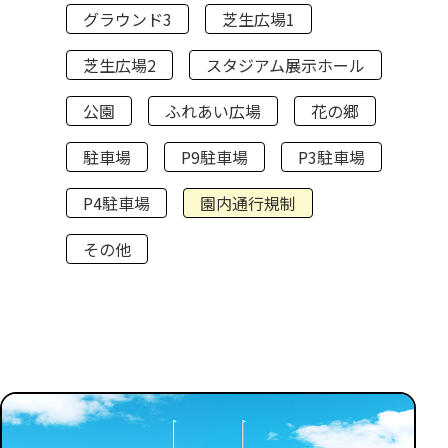
グラウンド3
芝生広場1
芝生広場2
スタジアム展示ホール
公園
ふれあい広場
花の郷
駐車場
P9駐車場
P3駐車場
P4駐車場
園内通行規制
その他